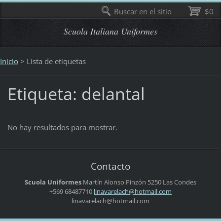
Buscar en el sitio
$0
Scuola Italiana Uniformes
Inicio
>
Lista de etiquetas
Etiqueta: delantal
No hay resultados para mostrar.
Contacto
Scuola Uniformes
Martín Alonso Pinzón 5250
Las Condes
+569 68487710
linavare
lach@hot
mail.com
linavarelach@hotmail.com